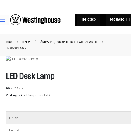
INICIO
BOMBIL
INICIO
TIENDA
LÁMPARAS
,
USO INTERIOR
,
LÁMPARAS LED
LED DESK LAMP
LED Desk Lamp
SKU:
68712
Categoría:
Lámparas LED
Finish
Height