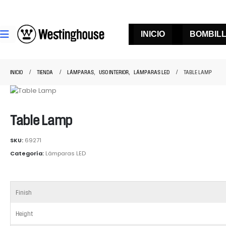
INICIO
BOMBIL
INICIO
TIENDA
LÁMPARAS
,
USO INTERIOR
,
LÁMPARAS LED
TABLE LAMP
Table Lamp
SKU:
69271
Categoría:
Lámparas LED
Finish
Height