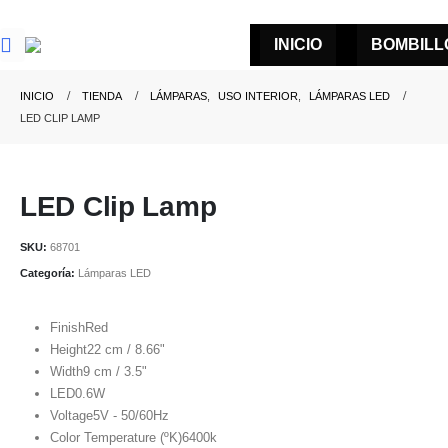
INICIO
BOMBILL
INICIO
TIENDA
LÁMPARAS
,
USO INTERIOR
,
LÁMPARAS LED
LED CLIP LAMP
LED Clip Lamp
SKU:
68701
Categoría:
Lámparas LED
Finish
Red
Height
22 cm / 8.66"
Width
9 cm / 3.5"
LED
0.6W
Voltage
5V - 50/60Hz
Color Temperature (ºK)
6400k