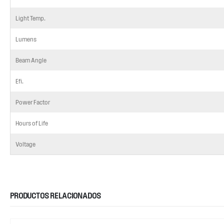
Light Temp.
Lumens
Beam Angle
Efi.
Power Factor
Hours of Life
Voltage
PRODUCTOS RELACIONADOS