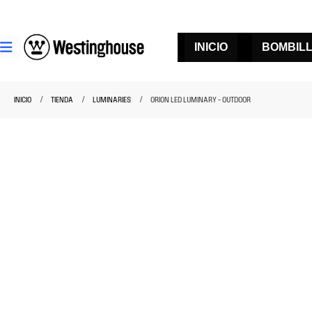
INICIO
BOMBIL
INICIO
TIENDA
LUMINARIES
ORION LED LUMINARY – OUTDOOR