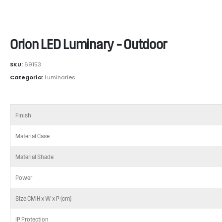
Orion LED Luminary – Outdoor
SKU:
69153
Categoría:
Luminaries
Finish
Material Case
Material Shade
Power
Size CM H x W x P (cm)
IP Protection