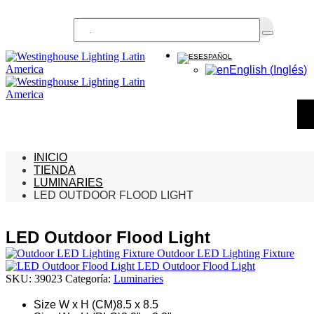
Buscar...
ESPAÑOL
English
(
Inglés
)
INICIO
TIENDA
LUMINARIES
LED OUTDOOR FLOOD LIGHT
LED Outdoor Flood Light
Outdoor LED Lighting Fixture
LED Outdoor Flood Light
SKU:
39023
Categoría:
Luminaries
Size W x H (CM)
8.5 x 8.5