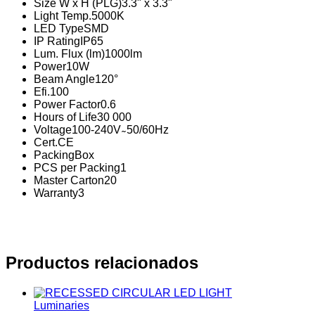
Size W x H (PLG)
3.3" x 3.3"
Light Temp.
5000K
LED Type
SMD
IP Rating
IP65
Lum. Flux (lm)
1000lm
Power
10W
Beam Angle
120°
Efi.
100
Power Factor
0.6
Hours of Life
30 000
Voltage
100-240V ̴ 50/60Hz
Cert.
CE
Packing
Box
PCS per Packing
1
Master Carton
20
Warranty
3
Productos relacionados
Luminaries