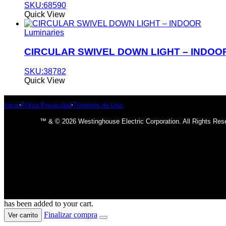
SKU:68590
Quick View
Luminaries
CIRCULAR SWIVEL DOWN LIGHT – INDOO
SKU:38782
Quick View
Inicio
Póliza Privacidad
Términos de Uso
™ & © 2026 Westinghouse Electric Corporation. All Rights Res
has been added to your cart.
Finalizar compra
Ver carrito