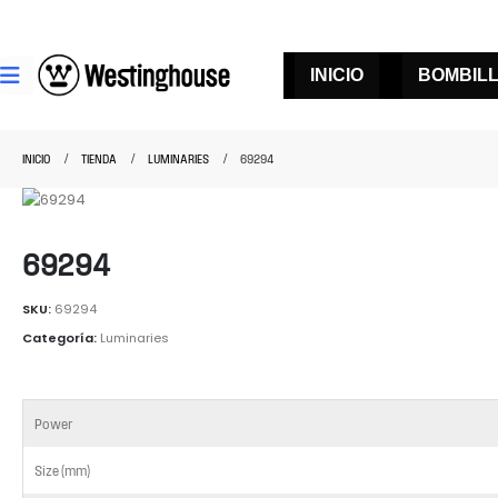
INICIO
BOMBIL
INICIO
TIENDA
LUMINARIES
69294
69294
SKU:
69294
Categoría:
Luminaries
Power
Size (mm)