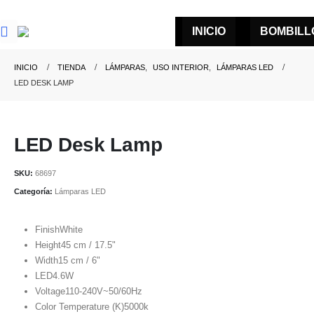
INICIO
BOMBILL
INICIO
TIENDA
LÁMPARAS
,
USO INTERIOR
,
LÁMPARAS LED
LED DESK LAMP
LED Desk Lamp
SKU:
68697
Categoría:
Lámparas LED
Finish
White
Height
45 cm / 17.5"
Width
15 cm / 6"
LED
4.6W
Voltage
110-240V~50/60Hz
Color Temperature (K)
5000k