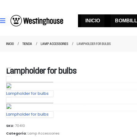
INICIO
BOMBIL
INICIO
TIENDA
LAMP ACCESSORIES
LAMPHOLDER FOR BULBS
Lampholder for bulbs
Lampholder for bulbs
Lampholder for bulbs
SKU:
70410
Categoría:
Lamp Accessories