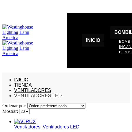
BOMBI
INICIO
BOMBI
INCA
BOMBI
INICIO
TIENDA
VENTILADORES
VENTILADORES LED
Ordenar por:
Mostrar:
Ventiladores
,
Ventiladores LED