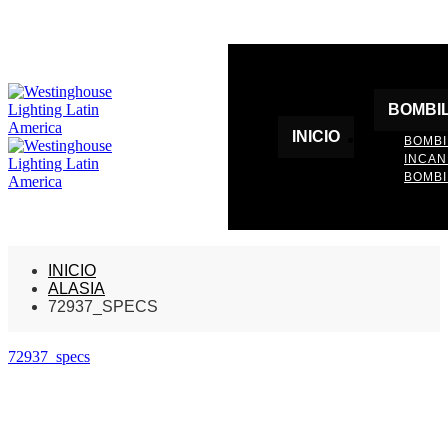
BOMBI
INICIO
BOMBI
INCA
BOMBI
INICIO
ALASIA
72937_SPECS
72937_specs