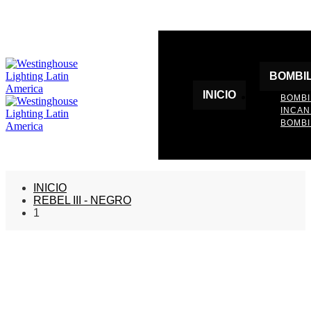
BOMBI
INICIO
BOMBI
INCA
BOMBI
INICIO
REBEL III - NEGRO
1