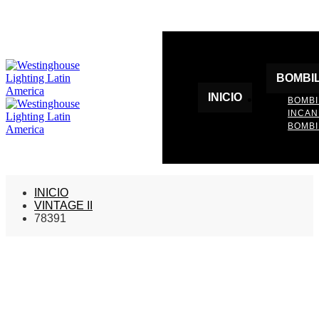
BOMBI
INICIO
BOMBI
INCA
BOMBI
INICIO
VINTAGE II
78391