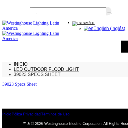
Buscar...
ESPAÑOL
English
(
Inglés
)
INICIO
LED OUTDOOR FLOOD LIGHT
39023 SPECS SHEET
39023 Specs Sheet
Inicio
Póliza Privacidad
Términos de Uso
™ & © 2026 Westinghouse Electric Corporation. All Rights Res