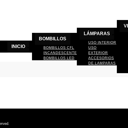
V
LÁMPARAS
BOMBILLOS
USO INTERIOR
INICIO
BOMBILLOS CFL
USO
INCANDESCENTE
EXTERIOR
BOMBILLOS LED
ACCESORIOS
DE LAMPARAS
erved.