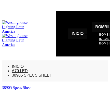
BOMBI
INICIO
BOMBI
INCA
BOMBI
INICIO
A70 LED
38905 SPECS SHEET
38905 Specs Sheet