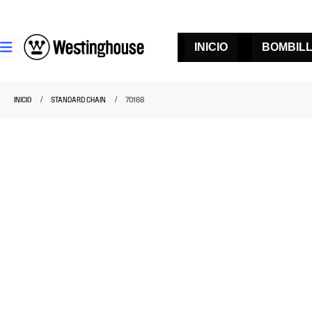
INICIO
BOMBIL
INICIO
STANDARD CHAIN
70168