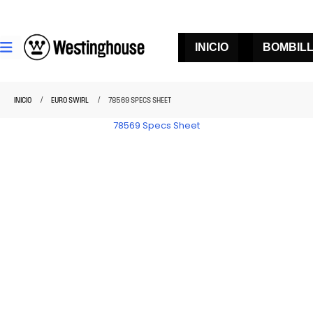
INICIO
BOMBIL
INICIO
EURO SWIRL
78569 SPECS SHEET
78569 Specs Sheet