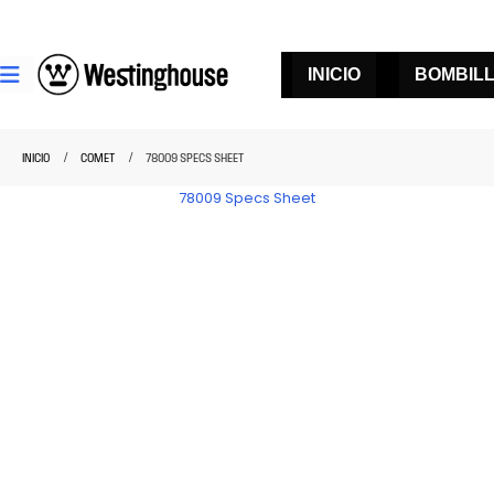
INICIO
BOMBIL
INICIO
COMET
78009 SPECS SHEET
78009 Specs Sheet