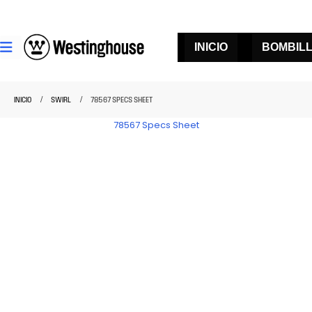
INICIO
BOMBIL
INICIO
SWIRL
78567 SPECS SHEET
78567 Specs Sheet