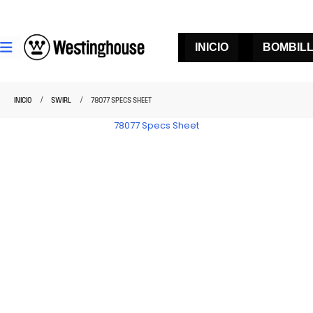
INICIO
BOMBIL
INICIO
SWIRL
78077 SPECS SHEET
78077 Specs Sheet