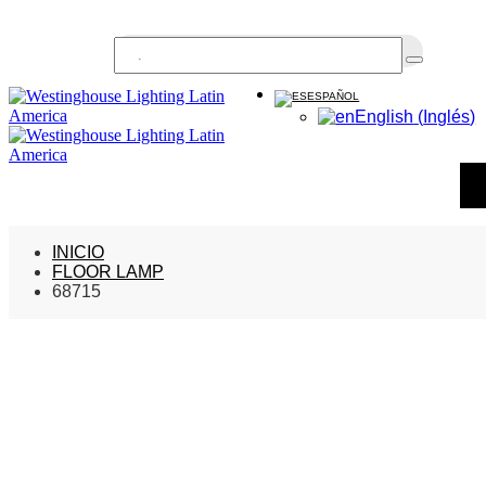
Buscar...
ESPAÑOL
English
(
Inglés
)
INICIO
FLOOR LAMP
68715