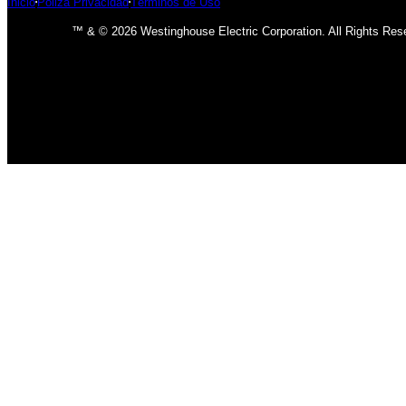
Inicio
Póliza Privacidad
Términos de Uso
™ & © 2026 Westinghouse Electric Corporation. All Rights Res
INICIO
BOMBILLOS
BOMBILLOS CFL
INCANDESCENTE
BOMBILLOS LED
LÁMPARAS
USO INTERIOR
USO EXTERIOR
ACCESORIOS DE LAMPARAS
VENTILADORES
CLÁSICO