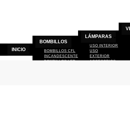
V
LÁMPARAS
BOMBILLOS
USO INTERIOR
INICIO
BOMBILLOS CFL
USO
INCANDESCENTE
EXTERIOR
BOMBILLOS LED
ACCESORIOS
DE LAMPARAS