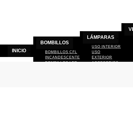
V
LÁMPARAS
BOMBILLOS
USO INTERIOR
INICIO
BOMBILLOS CFL
USO
INCANDESCENTE
EXTERIOR
BOMBILLOS LED
ACCESORIOS
DE LAMPARAS