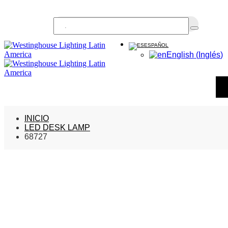
Buscar...
ESPAÑOL
English
(
Inglés
)
INICIO
LED DESK LAMP
68727