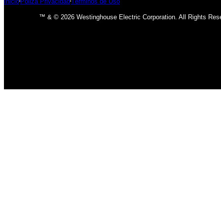
Inicio
Póliza Privacidad
Términos de Uso
™ & © 2026 Westinghouse Electric Corporation. All Rights Res
INICIO
BOMBILLOS
BOMBILLOS CFL
INCANDESCENTE
BOMBILLOS LED
LÁMPARAS
USO INTERIOR
USO EXTERIOR
ACCESORIOS DE LAMPARAS
VENTILADORES
CLÁSICO