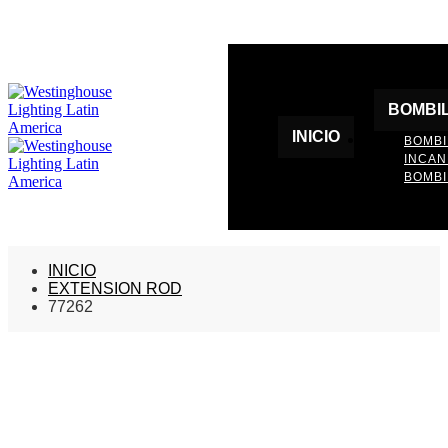
BOMBI
INICIO
BOMBI
INCA
BOMBI
INICIO
EXTENSION ROD
77262