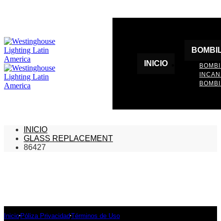
BOMBI
INICIO
BOMBI
INCA
BOMBI
INICIO
GLASS REPLACEMENT
86427
Inicio
Póliza Privacidad
Términos de Uso