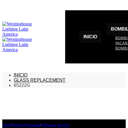
BOMBI
INICIO
BOMBI
INCA
BOMBI
INICIO
GLASS REPLACEMENT
65222G
Inicio
Póliza Privacidad
Términos de Uso