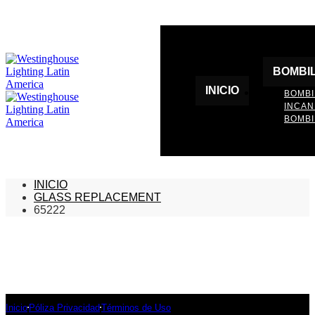
BOMBI
INICIO
BOMBI
INCA
BOMBI
INICIO
GLASS REPLACEMENT
65222
Inicio
Póliza Privacidad
Términos de Uso