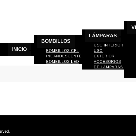
V
LÁMPARAS
BOMBILLOS
USO INTERIOR
INICIO
BOMBILLOS CFL
USO
INCANDESCENTE
EXTERIOR
BOMBILLOS LED
ACCESORIOS
DE LAMPARAS
erved.