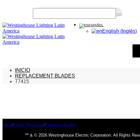
Buscar...
ESPAÑOL
English
(
Inglés
)
INICIO
REPLACEMENT BLADES
77415
Inicio
Póliza Privacidad
Términos de Uso
™ & © 2026 Westinghouse Electric Corporation. All Rights Res