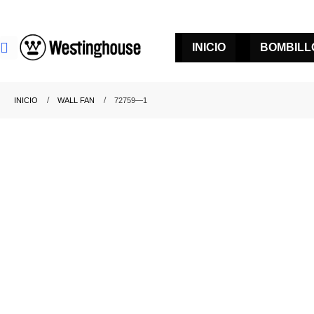
INICIO
BOMBILL
INICIO
WALL FAN
72759—1