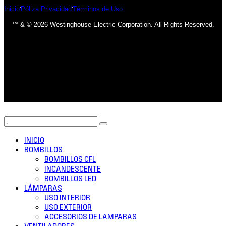
Inicio
Póliza Privacidad
Términos de Uso
™ & © 2026 Westinghouse Electric Corporation. All Rights Reserved.
INICIO
BOMBILLOS
BOMBILLOS CFL
INCANDESCENTE
BOMBILLOS LED
LÁMPARAS
USO INTERIOR
USO EXTERIOR
ACCESORIOS DE LAMPARAS
VENTILADORES