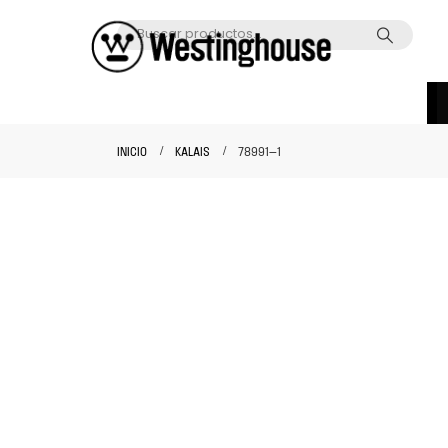
INICIO
KALAIS
78991—1