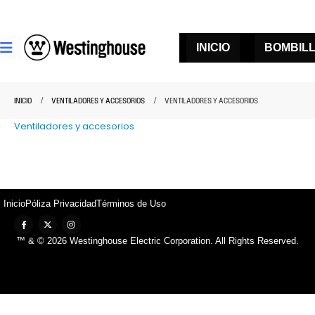
INICIO
BOMBIL
INICIO
VENTILADORES Y ACCESORIOS
VENTILADORES Y ACCESORIOS
Ventiladores y accesorios
Inicio
Póliza Privacidad
Términos de Uso
™ & © 2026 Westinghouse Electric Corporation. All Rights Reserved.