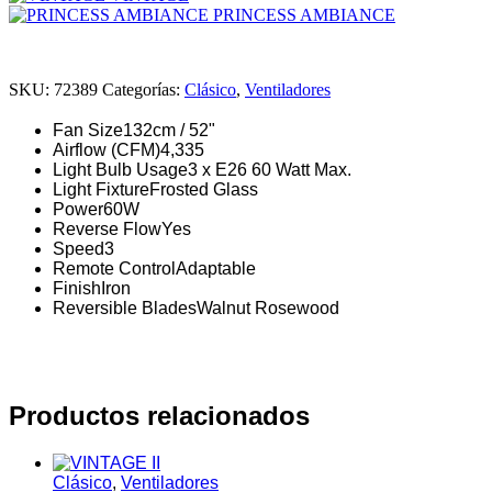
PRINCESS AMBIANCE
SKU:
72389
Categorías:
Clásico
,
Ventiladores
Fan Size
132cm / 52"
Airflow (CFM)
4,335
Light Bulb Usage
3 x E26 60 Watt Max.
Light Fixture
Frosted Glass
Power
60W
Reverse Flow
Yes
Speed
3
Remote Control
Adaptable
Finish
Iron
Reversible Blades
Walnut Rosewood
Productos relacionados
Clásico
,
Ventiladores