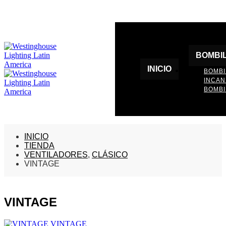
BOMBI
INICIO
BOMBI
INCA
BOMBI
INICIO
TIENDA
VENTILADORES
,
CLÁSICO
VINTAGE
VINTAGE
VINTAGE