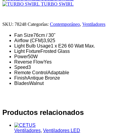
TURBO SWIRL
SKU:
78248
Categorías:
Contemporáneo
,
Ventiladores
Fan Size
76cm / 30"
Airflow (CFM)
3,925
Light Bulb Usage
1 x E26 60 Watt Max.
Light Fixture
Frosted Glass
Power
50W
Reverse Flow
Yes
Speed
3
Remote Control
Adaptable
Finish
Antique Bronze
Blades
Walnut
Productos relacionados
Ventiladores
,
Ventiladores LED