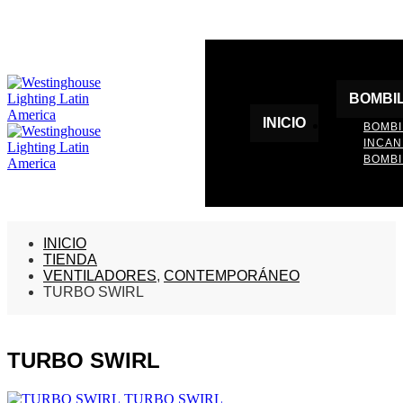
BOMBI
INICIO
BOMBI
INCA
BOMBI
INICIO
TIENDA
VENTILADORES
,
CONTEMPORÁNEO
TURBO SWIRL
TURBO SWIRL
TURBO SWIRL