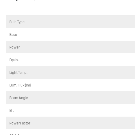
Bulb Type
Base
Power
Equiv.
Light Temp.
Lum. Flux (lm)
Beam Angle
Efi.
Power Factor