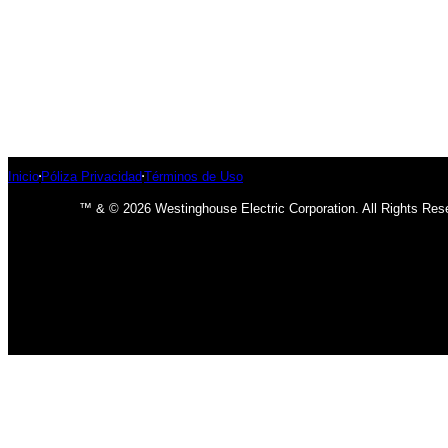
Inicio
Póliza Privacidad
Términos de Uso
™ & © 2026 Westinghouse Electric Corporation. All Rights Res
has been added to your cart.
Finalizar compra
Ver carrito