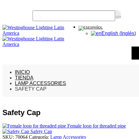
Buscar...
ESPAÑOL
English
(
Inglés
)
INICIO
TIENDA
LAMP ACCESSORIES
SAFETY CAP
Safety Cap
Female loop for threaded pipe
Safety Cap
SKU:
70064
Categoría:
Lamp Accessories