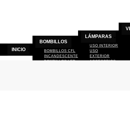
V
LÁMPARAS
BOMBILLOS
USO INTERIOR
INICIO
BOMBILLOS CFL
USO
INCANDESCENTE
EXTERIOR
BOMBILLOS LED
ACCESORIOS
DE LAMPARAS