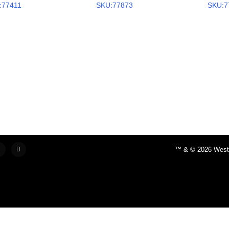
:77411
SKU:77873
SKU:7
™ & © 2026 Westin