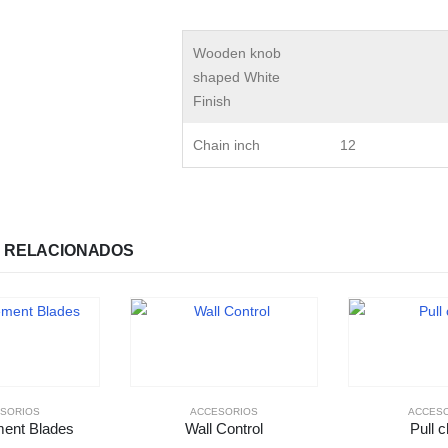
Wooden knob
shaped White
Finish
Chain inch
12
 RELACIONADOS
SORIOS
ACCESORIOS
ACCES
ent Blades
Wall Control
Pull c