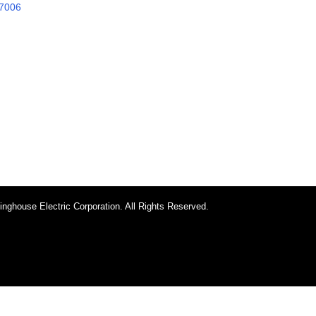
7006
ACCESORIOS
ACCESOR
Pull chain switch
Pull cha
SKU:77021
SKU:77
ghouse Electric Corporation. All Rights Reserved.