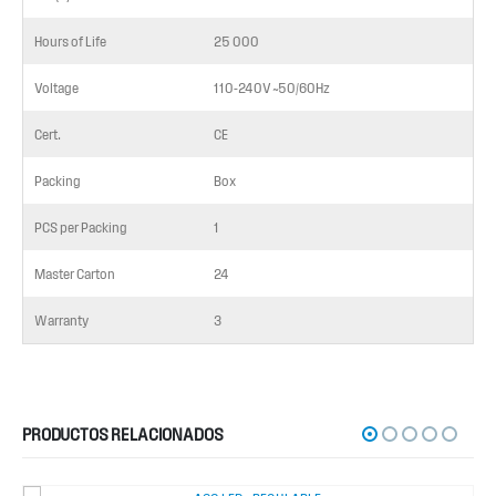
Hours of Life
25 000
Voltage
110-240V ̴ 50/60Hz
Cert.
CE
Packing
Box
PCS per Packing
1
Master Carton
24
Warranty
3
PRODUCTOS RELACIONADOS