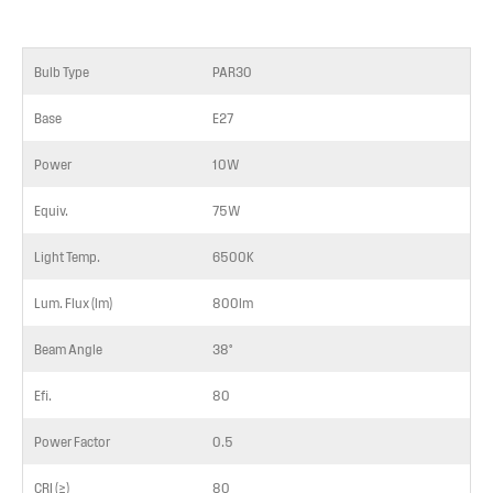
Bulb Type
PAR30
Base
E27
Power
10W
Equiv.
75W
Light Temp.
6500K
Lum. Flux (lm)
800lm
Beam Angle
38°
Efi.
80
Power Factor
0.5
CRI (≥)
80