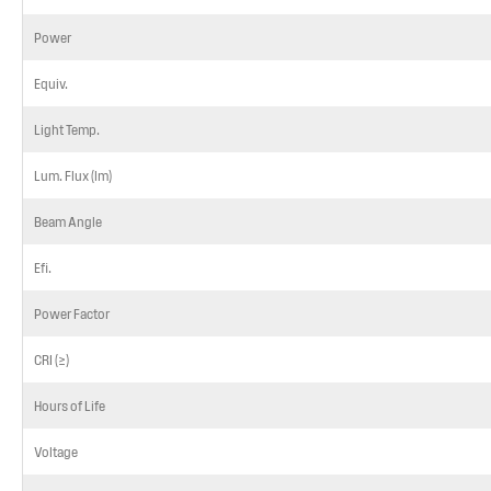
Power
Equiv.
Light Temp.
Lum. Flux (lm)
Beam Angle
Efi.
Power Factor
CRI (≥)
Hours of Life
Voltage