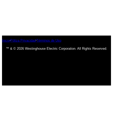
Inicio
Póliza Privacidad
Términos de Uso
™ & © 2026 Westinghouse Electric Corporation. All Rights Reserved.
has been added to your cart.
Finalizar compra
Ver carrito