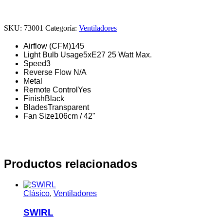
SKU:
73001
Categoría:
Ventiladores
Airflow (CFM)
145
Light Bulb Usage
5xE27 25 Watt Max.
Speed
3
Reverse Flow
N/A
Metal
Remote Control
Yes
Finish
Black
Blades
Transparent
Fan Size
106cm / 42"
Productos relacionados
Clásico
,
Ventiladores
SWIRL