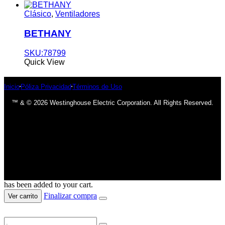
Clásico
,
Ventiladores
BETHANY
SKU:78799
Quick View
Inicio
Póliza Privacidad
Términos de Uso
™ & © 2026 Westinghouse Electric Corporation. All Rights Reserved.
has been added to your cart.
Finalizar compra
Ver carrito