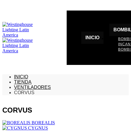
BOMBI
INICIO
BOMBI
INCA
BOMBI
INICIO
TIENDA
VENTILADORES
CORVUS
CORVUS
BOREALIS
CYGNUS