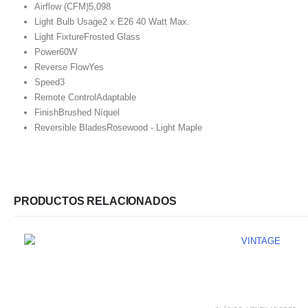
Airflow (CFM)
5,098
Light Bulb Usage
2 x E26 40 Watt Max.
Light Fixture
Frosted Glass
Power
60W
Reverse Flow
Yes
Speed
3
Remote Control
Adaptable
Finish
Brushed Níquel
Reversible Blades
Rosewood - Light Maple
PRODUCTOS RELACIONADOS