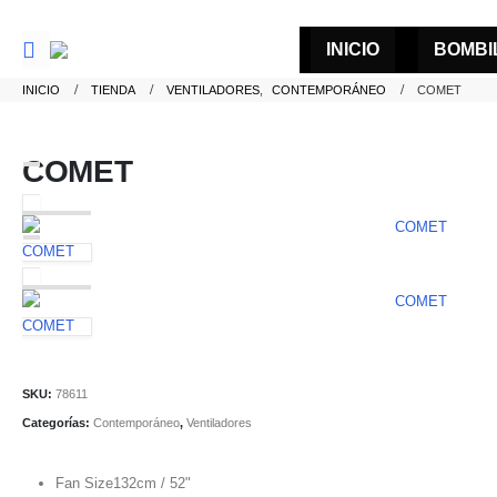
INICIO
BOMBI
INICIO
TIENDA
VENTILADORES
,
CONTEMPORÁNEO
COMET
COMET
COMET
COMET
SKU:
78611
Categorías:
Contemporáneo
,
Ventiladores
Fan Size
132cm / 52"