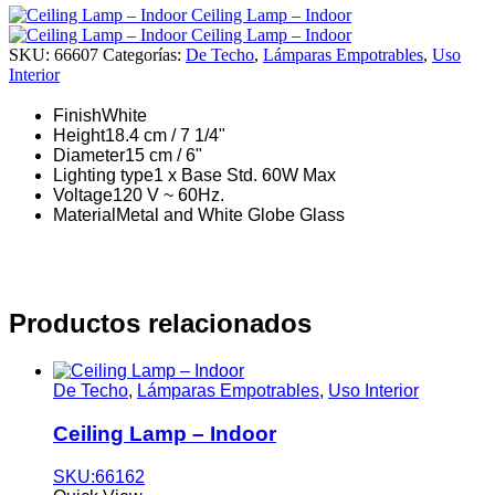
Ceiling Lamp – Indoor
Ceiling Lamp – Indoor
SKU:
66607
Categorías:
De Techo
,
Lámparas Empotrables
,
Uso
Interior
Finish
White
Height
18.4 cm / 7 1/4"
Diameter
15 cm / 6"
Lighting type
1 x Base Std. 60W Max
Voltage
120 V ~ 60Hz.
Material
Metal and White Globe Glass
Productos relacionados
De Techo
,
Lámparas Empotrables
,
Uso Interior
Ceiling Lamp – Indoor
SKU:66162