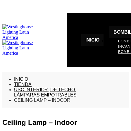
BOMBI
INICIO
BOMBI
INCA
BOMBI
INICIO
TIENDA
USO INTERIOR
,
DE TECHO
,
LÁMPARAS EMPOTRABLES
CEILING LAMP – INDOOR
Ceiling Lamp – Indoor