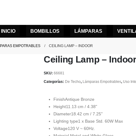
INICIO
BOMBILLOS
LÁMPARAS
VENTI
PARAS EMPOTRABLES
CEILING LAMP – INDOOR
Ceiling Lamp – Indoo
SKU:
66681
Categorías:
De Techo
,
Lámparas Empotrables
,
Uso Inte
Finish
Antique Bronze
Height
11.13 cm / 4.38"
Diameter
18.42 cm / 7.25"
Lighting type
1 x Base Std. 60W Max
Voltage
120 V ~ 60Hz.
Material
Metal and White Glass.