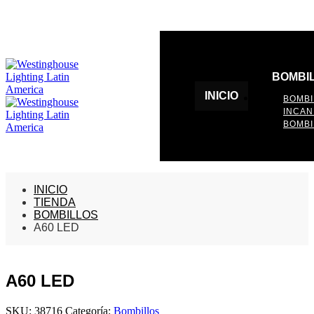
BOMBI
INICIO
BOMBI
INCA
BOMBI
INICIO
TIENDA
BOMBILLOS
A60 LED
A60 LED
SKU:
38716
Categoría:
Bombillos