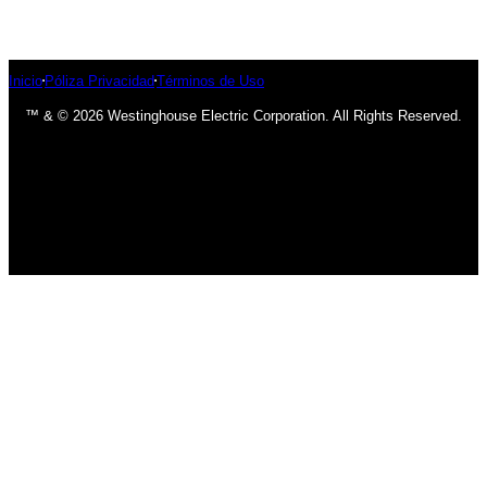
Inicio
Póliza Privacidad
Términos de Uso
™ & © 2026 Westinghouse Electric Corporation. All Rights Reserved.
INICIO
BOMBILLOS
BOMBILLOS CFL
INCANDESCENTE
BOMBILLOS LED
LÁMPARAS
USO INTERIOR