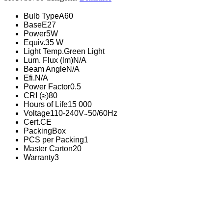
Bulb Type
A60
Base
E27
Power
5W
Equiv.
35 W
Light Temp.
Green Light
Lum. Flux (lm)
N/A
Beam Angle
N/A
Efi.
N/A
Power Factor
0.5
CRI (≥)
80
Hours of Life
15 000
Voltage
110-240V ̴ 50/60Hz
Cert.
CE
Packing
Box
PCS per Packing
1
Master Carton
20
Warranty
3