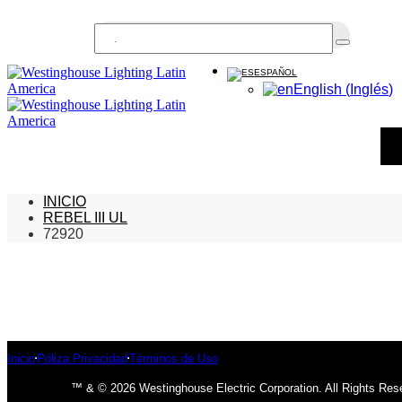
Buscar...
ESPAÑOL
English
(
Inglés
)
INICIO
REBEL III UL
72920
Inicio
Póliza Privacidad
Términos de Uso
™ & © 2026 Westinghouse Electric Corporation. All Rights Res