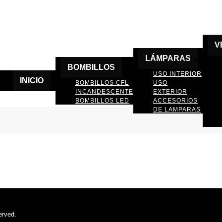
V
LÁMPARAS
BOMBILLOS
USO INTERIOR
INICIO
BOMBILLOS CFL
USO
INCANDESCENTE
EXTERIOR
BOMBILLOS LED
ACCESORIOS
DE LAMPARAS
erved.