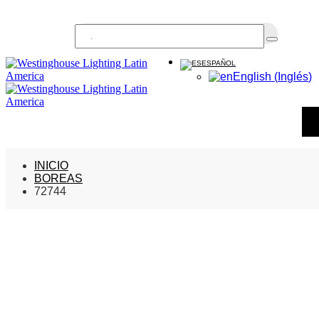
Buscar...
ESPAÑOL
English
(
Inglés
)
INICIO
BOREAS
72744