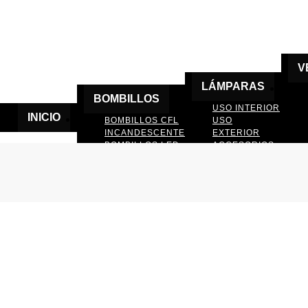
V
LÁMPARAS
BOMBILLOS
USO INTERIOR
INICIO
BOMBILLOS CFL
USO
INCANDESCENTE
EXTERIOR
BOMBILLOS LED
ACCESORIOS
DE LAMPARAS