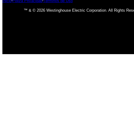
Inicio
Póliza Privacidad
Términos de Uso
™ & © 2026 Westinghouse Electric Corporation. All Rights Res
INICIO
BOMBILLOS
BOMBILLOS CFL
INCANDESCENTE
BOMBILLOS LED
LÁMPARAS
USO INTERIOR
USO EXTERIOR
ACCESORIOS DE LAMPARAS
VENTILADORES
CLÁSICO