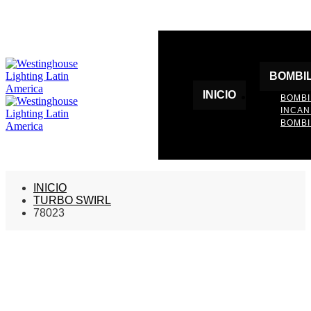
BOMBI
INICIO
BOMBI
INCA
BOMBI
INICIO
TURBO SWIRL
78023