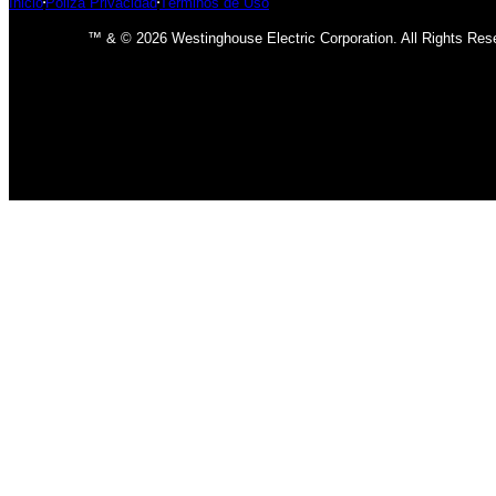
Inicio
Póliza Privacidad
Términos de Uso
™ & © 2026 Westinghouse Electric Corporation. All Rights Res
INICIO
BOMBILLOS
BOMBILLOS CFL
INCANDESCENTE
BOMBILLOS LED
LÁMPARAS
USO INTERIOR
USO EXTERIOR
ACCESORIOS DE LAMPARAS
VENTILADORES
CLÁSICO