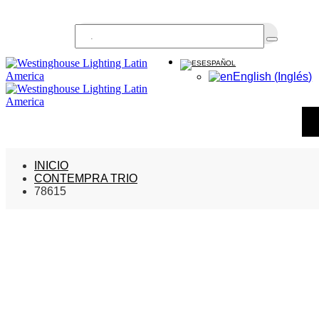
Buscar...
ESPAÑOL
English
(
Inglés
)
INICIO
CONTEMPRA TRIO
78615