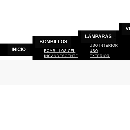
V
LÁMPARAS
BOMBILLOS
USO INTERIOR
INICIO
BOMBILLOS CFL
USO
INCANDESCENTE
EXTERIOR
BOMBILLOS LED
ACCESORIOS
DE LAMPARAS