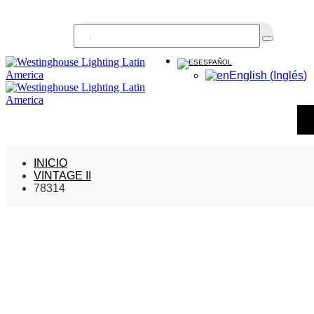
Buscar...
ESPAÑOL
English
(
Inglés
)
INICIO
VINTAGE II
78314