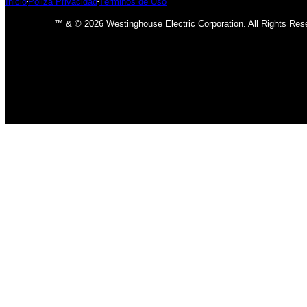
Inicio
Póliza Privacidad
Términos de Uso
™ & © 2026 Westinghouse Electric Corporation. All Rights Res
INICIO
BOMBILLOS
BOMBILLOS CFL
INCANDESCENTE
BOMBILLOS LED
LÁMPARAS
USO INTERIOR
USO EXTERIOR
ACCESORIOS DE LAMPARAS
VENTILADORES
CLÁSICO