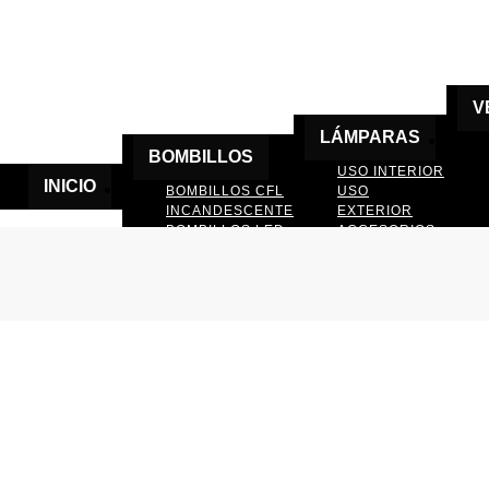
V
LÁMPARAS
BOMBILLOS
USO INTERIOR
INICIO
BOMBILLOS CFL
USO
INCANDESCENTE
EXTERIOR
BOMBILLOS LED
ACCESORIOS
DE LAMPARAS