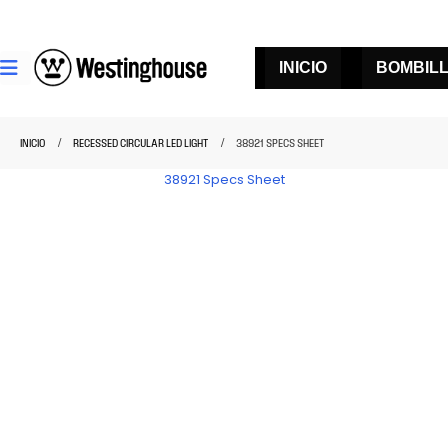
INICIO
BOMBIL
INICIO
RECESSED CIRCULAR LED LIGHT
38921 SPECS SHEET
38921 Specs Sheet