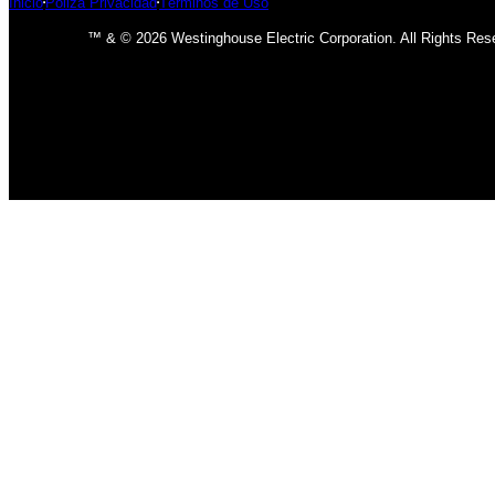
Inicio
Póliza Privacidad
Términos de Uso
™ & © 2026 Westinghouse Electric Corporation. All Rights Res
INICIO
BOMBILLOS
BOMBILLOS CFL
INCANDESCENTE
BOMBILLOS LED
LÁMPARAS
USO INTERIOR
USO EXTERIOR
ACCESORIOS DE LAMPARAS
VENTILADORES
CLÁSICO