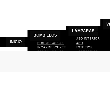
V
LÁMPARAS
BOMBILLOS
USO INTERIOR
INICIO
BOMBILLOS CFL
USO
INCANDESCENTE
EXTERIOR
BOMBILLOS LED
ACCESORIOS
DE LAMPARAS